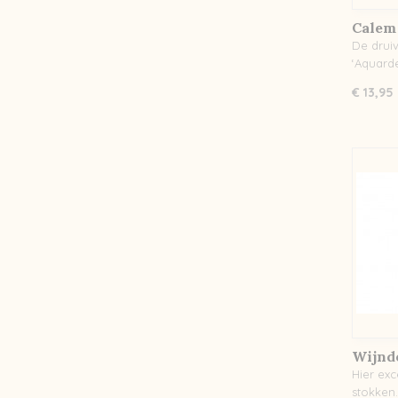
Calem
De drui
‘Aquard
€ 13,95
Wijnde
Hier ex
stokken