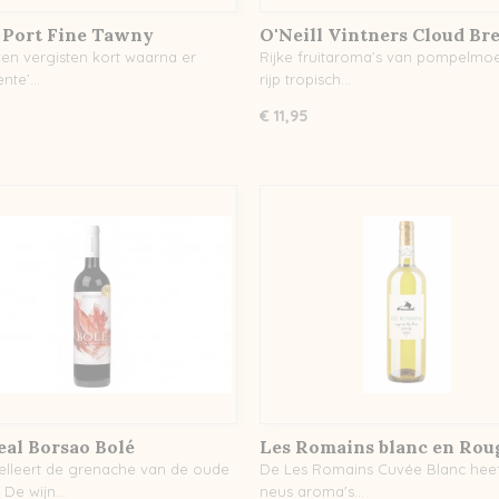
 Port Fine Tawny
O'Neill Vintners Cloud Br
Chardonnay
ven vergisten kort waarna er
Rijke fruitaroma’s van pompelmo
ente’…
rijp tropisch…
€ 11,95
al Borsao Bolé
Les Romains blanc en Rou
celleert de grenache van de oude
De Les Romains Cuvée Blanc heef
. De wijn…
neus aroma's…