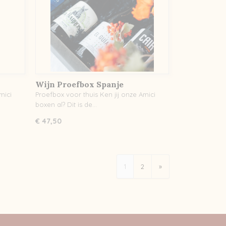
Wijn Proefbox Spanje
mici
Proefbox voor thuis Ken jij onze Amici
boxen al? Dit is de…
€ 47,50
1
2
»