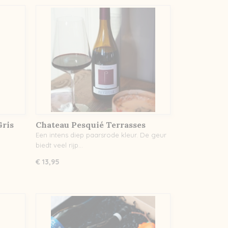
Gris
Chateau Pesquié Terrasses
Rouge AOC Ventoux
Een intens diep paarsrode kleur. De geur
biedt veel rijp…
€ 13,95