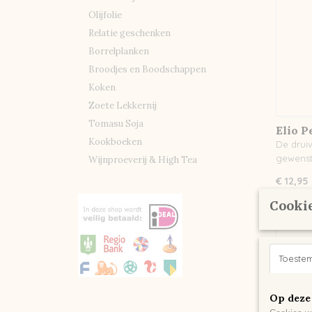
Olijfolie
Relatie geschenken
Borrelplanken
Broodjes en Boodschappen
Koken
Zoete Lekkernij
Tomasu Soja
Elio P
Kookboeken
De druiv
gewenst
Wijnproeverij & High Tea
€ 12,95
Cookie
Toeste
Op deze