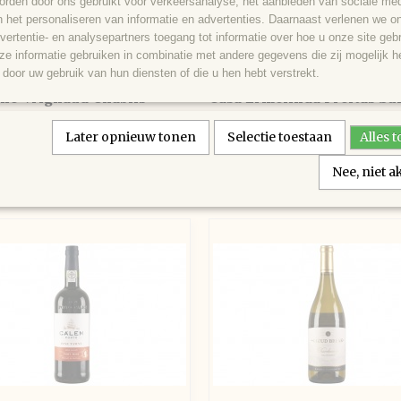
rden door ons gebruikt voor verkeersanalyse, het aanbieden van sociale med
n het personaliseren van informatie en advertenties. Daarnaast verlenen we o
vertentie- en analysepartners toegang tot informatie over hoe u onze site gebru
e informatie gebruiken in combinatie met andere gegevens die zij mogelijk 
door uw gebruik van hun diensten of die u hen hebt verstrekt.
ne Vrignaud Chablis
Casa Ermelinda Freitas Su
red
end frisse wijn met elementen van
Een wijn met een robijnrode kleur 
appel en…
kenmerkt door…
Later opnieuw tonen
Selectie toestaan
Alles 
€ 8,95
Nee, niet 