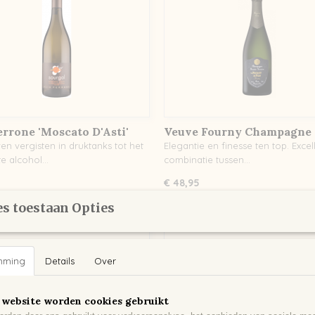
errone 'Moscato D'Asti'
Veuve Fourny Champagne 
Grands Terroirs Premier 
en vergisten in druktanks tot het
Elegantie en finesse ten top. Excel
e alcohol…
combinatie tussen…
€ 48,95
s toestaan Opties
mming
Details
Over
 website worden cookies gebruikt