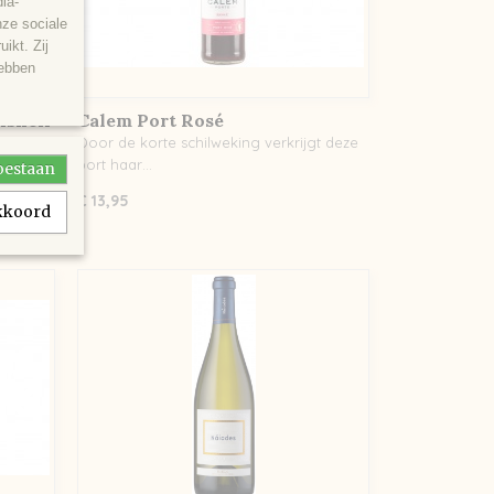
ia-
nze sociale
ikt. Zij
hebben
nshell
Calem Port Rosé
die zich
Door de korte schilweking verkrijgt deze
port haar…
toestaan
€ 13,95
akkoord