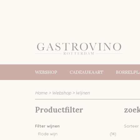
WEBSHOP
CADEAUKAART
BORRELPL
Home
>
Webshop
>
Wijnen
Productfilter
zoe
Filter wijnen
Sortee
Rode wijn
(14)