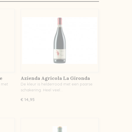
e
Azienda Agricola La Gironda
Barbera D'Asti La Lippa DOCG
s met
De kleur is helderrood met een paarse
schakering. Heel veel…
€ 14,95