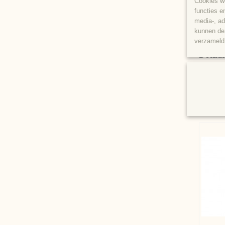
Cookies wo
functies e
media-, ad
kunnen dez
verzameld 
Domai
Knisper
citrus, 
€ 28,95