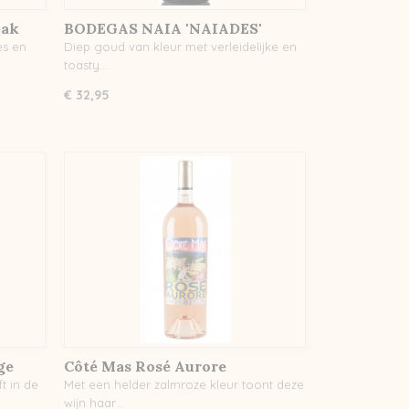
eak
BODEGAS NAIA 'NAIADES'
VERDEJO
es en
Diep goud van kleur met verleidelijke en
toasty…
€ 32,95
ge
Côté Mas Rosé Aurore
t in de
Met een helder zalmroze kleur toont deze
wijn haar…