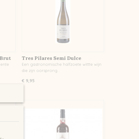
Brut
Tres Pilares Semi Dulce
Cru
lente
Een gastronomische halfzoete wittte wijn
die zijn oorsprong…
€ 9,95