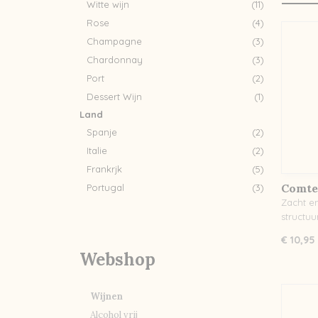
Witte wijn
(11)
Rose
(4)
Champagne
(3)
Chardonnay
(3)
Port
(2)
Dessert Wijn
(1)
Land
Spanje
(2)
Italie
(2)
Frankrjk
(5)
Comte 
Portugal
(3)
Zacht e
structu
€ 10,95
Webshop
Wijnen
Alcohol vrij