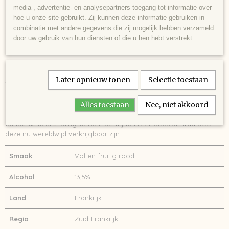
geleden, toen Auguste Mas 9 hectare wijngaard bewerkte in de
media-, advertentie- en analysepartners toegang tot informatie over
Midi. In 1934 kocht zijn zoon Raymond Mas het Domaine de
hoe u onze site gebruikt. Zij kunnen deze informatie gebruiken in
Montredon aan en in de jaren daarna werd het domein door diens
combinatie met andere gegevens die zij mogelijk hebben verzameld
zoons Paul en Maxime uitgebreid tot ruim 120 hectare.
door uw gebruik van hun diensten of die u hen hebt verstrekt.
Tegenwoordig wordt het domein bestuurd door de zoon van Paul:
Jean-Claude Mas.
De kracht van deze wijnen is gericht op het behouden van de
typiciteit van de druivenrassen en hiermee een wijn produceren
Later opnieuw tonen
Selectie toestaan
waarin fruit en concentratie een belangrijke rol spelen dat perfect
aansluit bij de wensen van de huidige wijnliefhebbers.
De wijnen van Cote Mas waren bedoeld als huiswijn in hun eigen
Alles toestaan
Nee, niet akkoord
restaurant Côté Mas in Pézenas maar vanwege de kwaliteit en de
fantastische uitstraling werden de wijnen zeer populair waardoor
deze nu wereldwijd verkrijgbaar zijn.
Smaak
Vol en fruitig rood
Alcohol
13,5%
Land
Frankrijk
Regio
Zuid-Frankrijk