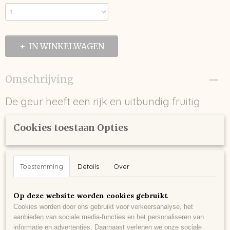
IN WINKELWAGEN
Omschrijving
De geur heeft een rijk en uitbundig fruitig
karakter. Intense aroma’s met rijp zwart fruit,
Cookies toestaan Opties
bessen en een hint van (laurier) drop. De
zachte smaak is zeer geconcentreerd met
Toestemming
Details
Over
een zachte tanninestructuur en een volle
afdronk.
Op deze website worden cookies gebruikt
Cookies worden door ons gebruikt voor verkeersanalyse, het
aanbieden van sociale media-functies en het personaliseren van
De geschiedenis van Domaines Paul Mas begint ruim een eeuw
informatie en advertenties. Daarnaast verlenen we onze sociale