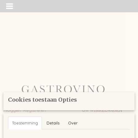
Cookies toestaan Opties
Inloggen
Registreren
UW WINKELWAGEN
Geen producten
(0)
Toestemming
Details
Over
Home
>
Borrelplanken
>