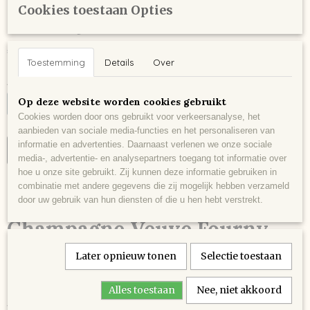
Cookies toestaan Opties
Fourny Cuvée
€ 54,95
Toestemming
Details
Over
Aantal
Op deze website worden cookies gebruikt
Cookies worden door ons gebruikt voor verkeersanalyse, het
aanbieden van sociale media-functies en het personaliseren van
informatie en advertenties. Daarnaast verlenen we onze sociale
IN WINKELWAGEN
media-, advertentie- en analysepartners toegang tot informatie over
hoe u onze site gebruikt. Zij kunnen deze informatie gebruiken in
combinatie met andere gegevens die zij mogelijk hebben verzameld
Omschrijving
door uw gebruik van hun diensten of die u hen hebt verstrekt.
Champagne Veuve Fourny
Cuvée
Later opnieuw tonen
Selectie toestaan
Alles toestaan
Nee, niet akkoord
Vier het leven elke dag. Elegante en loepzuiver champagne.