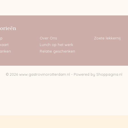
orieën
op
Over Ons
Zoete lekkernij
kaart
Lunch op het werk
lanken
Relatie geschenken
© 2026 www.gastrovinorotterdam.nl - Powered by Shoppagina.nl