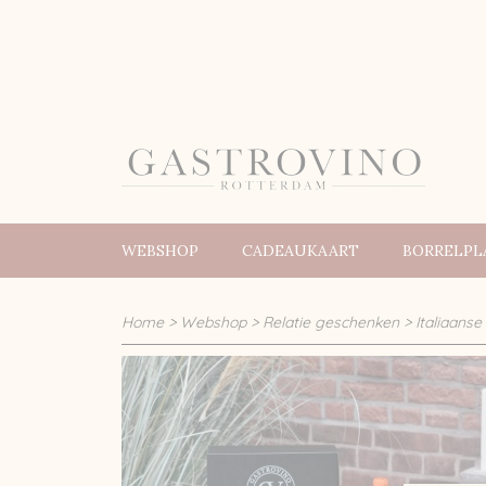
WEBSHOP
CADEAUKAART
BORRELPL
Home
>
Webshop
>
Relatie geschenken
>
Italiaans