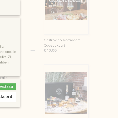
Gastrovino Rotterdam
Cadeaukaart
ia-
€ 10,00
nze sociale
ikt. Zij
hebben
it pakket
talië.
toestaan
akkoord