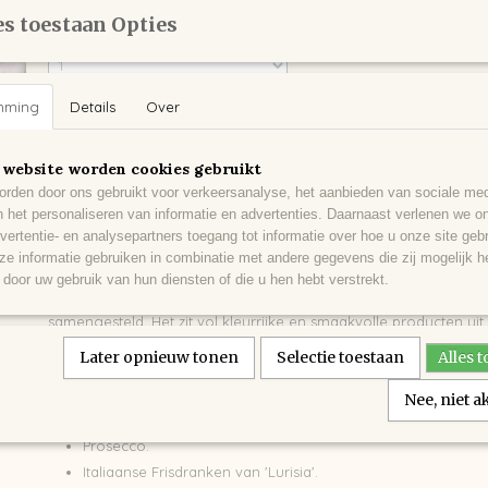
s toestaan Opties
Aantal
mming
Details
Over
IN WINKELWAGEN
 website worden cookies gebruikt
rden door ons gebruikt voor verkeersanalyse, het aanbieden van sociale med
Omschrijving
n het personaliseren van informatie en advertenties. Daarnaast verlenen we o
vertentie- en analysepartners toegang tot informatie over hoe u onze site gebru
Geschenkpakket kleurrijk Italië
e informatie gebruiken in combinatie met andere gegevens die zij mogelijk 
door uw gebruik van hun diensten of die u hen hebt verstrekt.
Voor de ware liefhebbers van de Italiaanse keuken hebben we d
samengesteld. Het zit vol kleurrijke en smaakvolle producten uit I
Later opnieuw tonen
Selectie toestaan
Alles 
Dit pakket bevat:
Nee, niet 
Prosecco.
Italiaanse Frisdranken van 'Lurisia'.