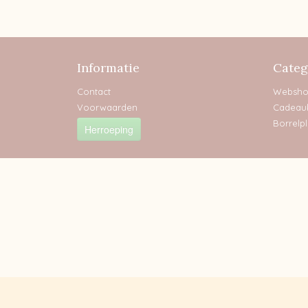
Informatie
Categ
Contact
Websh
Voorwaarden
Cadeau
Borrelp
Herroeping