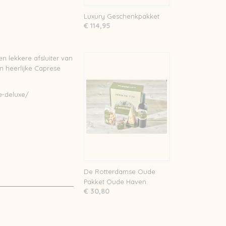
Luxury Geschenkpakket
€ 114,95
een lekkere afsluiter van
n heerlijke
Caprese
e-deluxe/
De Rotterdamse Oude
Pakket Oude Haven.
€ 30,80