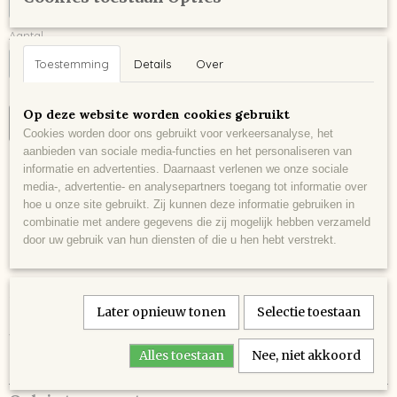
Aantal
Toestemming
Details
Over
Op deze website worden cookies gebruikt
IN WINKELWAGEN
Cookies worden door ons gebruikt voor verkeersanalyse, het
aanbieden van sociale media-functies en het personaliseren van
informatie en advertenties. Daarnaast verlenen we onze sociale
Omschrijving
media-, advertentie- en analysepartners toegang tot informatie over
hoe u onze site gebruikt. Zij kunnen deze informatie gebruiken in
Gastrovino Rotterdam Cadeaukaart
combinatie met andere gegevens die zij mogelijk hebben verzameld
door uw gebruik van hun diensten of die u hen hebt verstrekt.
Geef een gastrovino Rotterdam cadeaukaart cadeau.Te besteden
in onze prachtige winkel aan de nieuwe binnenweg 335 A te
Later opnieuw tonen
Selectie toestaan
Rotterdam. de cadeaukaart wordt geleverd in een mooie geschenk
verpakking.
Alles toestaan
Nee, niet akkoord