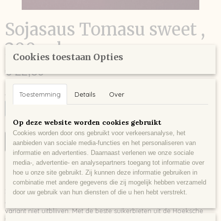
Sojasaus Tomasu sweet ,
200 ml
Cookies toestaan Opties
€ 22,50
Aantal
Toestemming
Details
Over
Op deze website worden cookies gebruikt
Cookies worden door ons gebruikt voor verkeersanalyse, het
IN WINKELWAGEN
aanbieden van sociale media-functies en het personaliseren van
informatie en advertenties. Daarnaast verlenen we onze sociale
media-, advertentie- en analysepartners toegang tot informatie over
Omschrijving
hoe u onze site gebruikt. Zij kunnen deze informatie gebruiken in
combinatie met andere gegevens die zij mogelijk hebben verzameld
24 maanden gerijpte zoete sojasaus uit Rotterdam! Inhoud: 200 ml
door uw gebruik van hun diensten of die u hen hebt verstrekt.
Aantal stuks: 1 Na de originele sojasaus kon natuurlijk de zoete
variant niet uitblijven. Met de beste suikerbieten uit de Hoeksche
Waard is deze briljante barrel aged sweet soy sauce gemaakt.