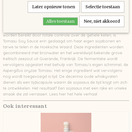
Tomasu Soy Sauce is de enige micro gebrouwen sojasaus in
Later opnieuw tonen
Selectie toestaan
Europa en wordt gebrouwen in Rotterdam. Met respect voor
eeuwenoude tradities, krijgt de sojasaus minimaal 24 maanden de
Alles toestaan
Nee, niet akkoord
tijd om op smaak te komen in 25-50 jaar oude whiskyvaten uit
Schotland. Gedreven door de visie dat oprechte kwaliteit alleen kan
worden bereikt door totale controle over de gehele keten, is
Tomasu Soy Sauce erin geslaagd om haar eigen sojabonen en
tarwe te telen in de Hoeksche Waard. Deze ingrediënten worden
gecombineerd met bronwater en het wereldwijd bekende grove
Keltisch zeezout uit Guerande, Frankrijk. De fermentatie wordt
vervolgens opgestart met behulp van Tomasu’s eigen schimmel, de
Aspergillus oryzae Tomasu. Het enige ingredient wat vervolgens
nog wordt toegevoegd is tijd. De decennia oude whiskyvaten
dienen als een tijdscapsule waarin de sojasaus de tijd krijgt om zich
te ontwikkelen. Het resultaat? Een sojasaus met een rijke en unieke
smaak die zal verrassen. Lees hier het hele verhaal
Ook interessant